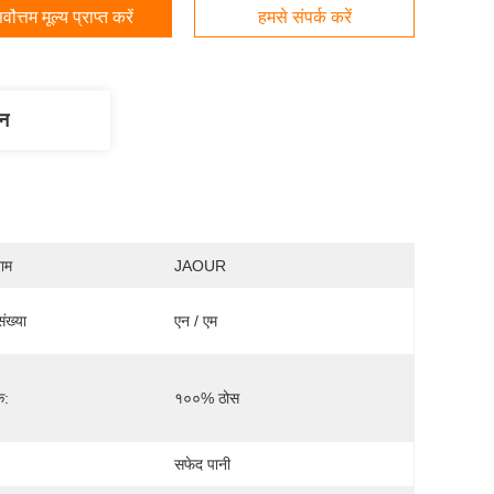
र्वोत्तम मूल्य प्राप्त करें
हमसे संपर्क करें
णन
नाम
JAOUR
ंख्या
एन / एम
क:
१००% ठोस
सफेद पानी