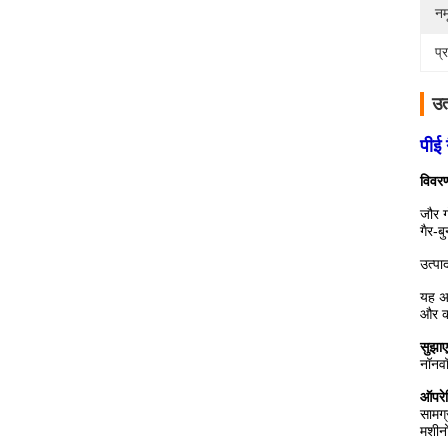
नम
प्
उत
पीई 
विवर
जौर ग
गैर-ब
उत्पा
यह अच
और 
सुझा
नॉनवॉ
ऑपरे
सामग्
मशीनो