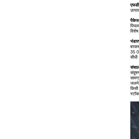
एफडी
उत्पा
पैकेज
पिघलन
विशेष
भंडा
बरकरा
35 0 
सीधी
संचाल
संदूष
सामग्
जलने 
किसी 
स्टॉक