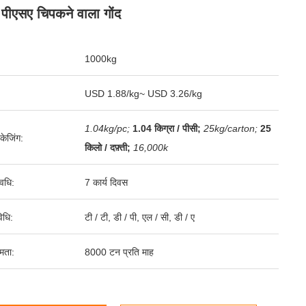
पीएसए चिपकने वाला गोंद
1000kg
USD 1.88/kg~ USD 3.26/kg
1.04kg/pc;
1.04 किग्रा / पीसी;
25kg/carton;
25
पैकेजिंग:
किलो / दफ़्ती;
16,000k
वधि:
7 कार्य दिवस
िधि:
टी / टी, डी / पी, एल / सी, डी / ए
षमता:
8000 टन प्रति माह