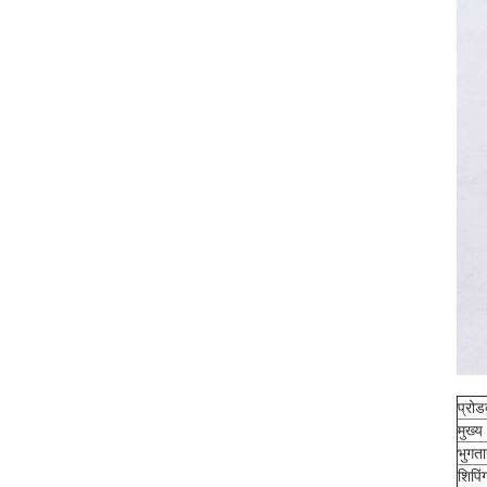
प्रोड
मुख्य
भुगत
शिपिं