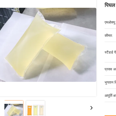
पिघल 
एमओक्यू:
कीमत:
स्टैंडर्ड 
प्रसव अ
भुगतान व
आपूर्ति क्