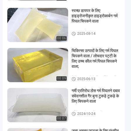
स्वच्छ डायपर के लिए
हाइड्रोजनीकृत हाइड्रोकार्बन गर्म
पिघल चिपकने वाला
गरम तरल गोंद
2025-08-14
00:06
चिकित्सा उत्पादों के लिए गर्म पिघल
चिपकने वाला / लोचदार पट्टी के
लिए उच्च कील गर्म पिघल चिपकने
वाला;
चिकित्सा उत्पादों के लिए गर्म पिघल चिप
00:09
2025-06-13
कने वाला
गर्मी प्रतिरोध ठोस गर्म पिघलने दबाव
संवेदनशील गैर बुना टुकड़े टुकड़े के
लिए चिपकने वाला
गर्म पिघल पीएसए चिपकने वाला
2024-10-24
00:07
जूता अस्तर फाड़ना के लिए गंधहीन