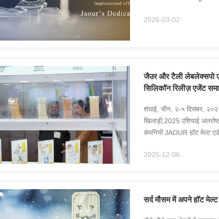
गहराई से शामिल ...
2026-03-02
जैउर और टैली लेबलेक्सपो 
सिलिकॉन रिलीज़ एजेंट समाधा
शंघाई, चीन, २-५ दिसंबर, २०२५जौ
खिलाड़ी,2025 एशियाई अंतर्राष्
कंपनियों JAOUR हॉट मेल्ट एड
महत्वपूर्ण प्रभाव डाला, शंघ...
2025-12-06
सर्द मौसम में अपने हॉट मेल्