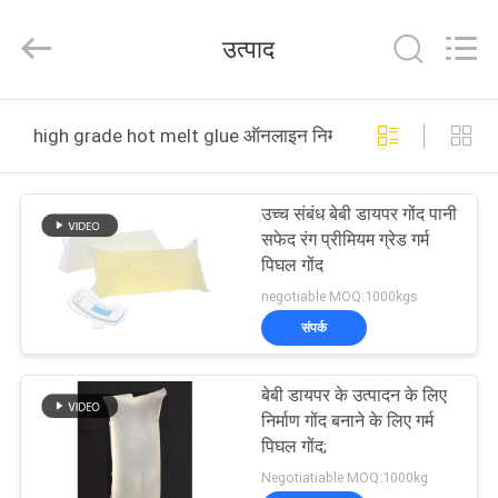
2026
Shanghai
Jaour
उत्पाद
Adhesive
Products
Co.,Ltd.
All
Rights
घर
Reserved.
high grade hot melt glue ऑनलाइन निर्माण
उत्पादों
उच्च संबंध बेबी डायपर गोंद पानी
सफेद रंग प्रीमियम ग्रेड गर्म
हमारे
पिघल गोंद
बारे
negotiable MOQ:1000kgs
संपर्क
में
बेबी डायपर के उत्पादन के लिए
कारखाना
निर्माण गोंद बनाने के लिए गर्म
दौरा
पिघल गोंद;
Negotiatiable MOQ:1000kg