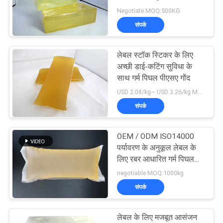
का
Negotiate MOQ:500KG
अनुरोध
संपर्क
करें
लेबल स्टॉक स्टिकर के लिए
अच्छी डाई-कटिंग सुविधा के
साइटमैप
साथ गर्म पिघल पीएसए गोंद
USD 2.08/kg~ USD 3.26/kg MOQ:1000kg
गोपनीयता
संपर्क
नीति
OEM / ODM ISO14000
पर्यावरण के अनुकूल लेबल के
लिए रबर आधारित गर्म पिघल
चिपकने वाला;
negotiable MOQ:1000kg
संपर्क
लेबल के लिए मजबूत आसंजन