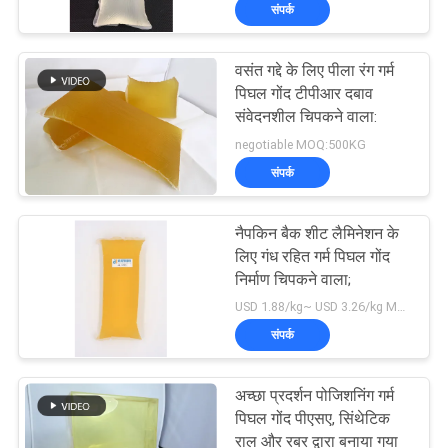
संपर्क
गुणवत्ता
नियंत्रण
वसंत गद्दे के लिए पीला रंग गर्म
पिघल गोंद टीपीआर दबाव
हमसे
संवेदनशील चिपकने वाला:
negotiable MOQ:500KG
संपर्क
संपर्क
करें
नैपकिन बैक शीट लैमिनेशन के
समाचार
लिए गंध रहित गर्म पिघल गोंद
निर्माण चिपकने वाला;
USD 1.88/kg~ USD 3.26/kg MOQ:1000 KG
मामले
संपर्क
एक
अच्छा प्रदर्शन पोजिशनिंग गर्म
उद्धरण
पिघल गोंद पीएसए, सिंथेटिक
राल और रबर द्वारा बनाया गया