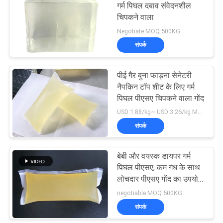
गर्म पिघल दबाव संवेदनशील
चिपकने वाला
Negotiate MOQ:500KG
संपर्क
पीई गैर बुना फाड़ना सेनेटरी
नैपकिन टॉप शीट के लिए गर्म
पिघल पीएसए चिपकने वाला गोंद
USD 1.88/kg~ USD 3.26/kg MOQ:1000kg
संपर्क
बेबी और वयस्क डायपर गर्म
पिघल पीएसए, कम गंध के साथ
लोचदार पीएसए गोंद का उपयोग
करते हैं
negotiable MOQ:500KG
संपर्क