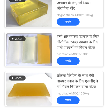
उत्पादन के लिए गर्म पिघल
औद्योगिक गोंद
14
Negotiatiable MOQ:1000kg
गर्म पिघल रबड़ चिपकने
संपर्क
वाला
बच्चे और वयस्क डायपर के लिए
औद्योगिक स्वच्छ उपयोग के लिए
पानी पारदर्शी गर्म पिघल पीएसए
गोंद
negotiable MOQ:500KG
संपर्क
36
तकिया पैकेजिंग के साथ बेबी
गर्म पिघल पीएसए
डायपर बनाने के लिए एफडीए ने
गर्म पिघल चिपकने वाला पीएसए
गोंद को मंजूरी दी
negotiable MOQ:1000kg
संपर्क