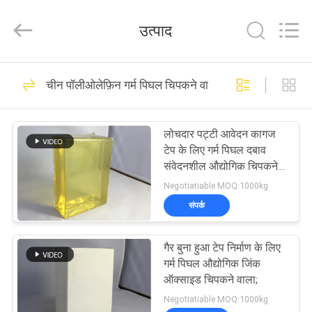
2026
Shanghai
Jaour
उत्पाद
Adhesive
Products
Co.,Ltd.
All
Rights
घर
105
Reserved.
चीन पॉलीओलेफ़िन गर्म पिघल चिपकने वाला
गर्म पिघल पीएसए चिपकने
उत्पादों
वाला
लोचदार पट्टी आवेदन कागज
टेप के लिए गर्म पिघल दबाव
हमारे
संवेदनशील औद्योगिक चिपकने
वाला:
बारे
Negotiatiable MOQ:1000kg
संपर्क
में
78
गर्म पिघल दबाव
गैर बुना हुआ टेप निर्माण के लिए
कारखाना
गर्म पिघल औद्योगिक जिंक
संवेदनशील चिपकने वाला
दौरा
ऑक्साइड चिपकने वाला;
Negotiatiable MOQ:1000kg