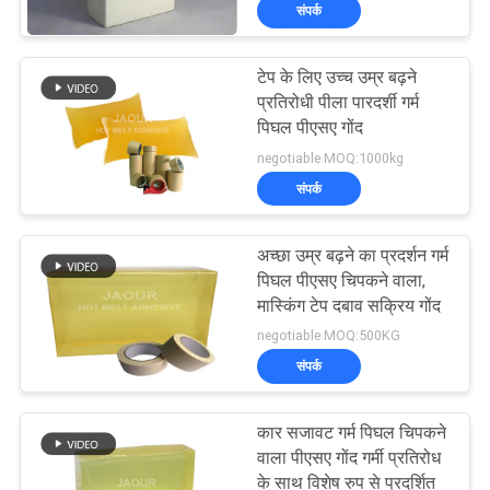
संपर्क
गुणवत्ता
नियंत्रण
टेप के लिए उच्च उम्र बढ़ने
26
प्रतिरोधी पीला पारदर्शी गर्म
हमसे
पिघल पीएसए गोंद
पीएसए दबाव संवेदनशील
negotiable MOQ:1000kg
संपर्क
चिपकने वाला
संपर्क
करें
अच्छा उम्र बढ़ने का प्रदर्शन गर्म
समाचार
पिघल पीएसए चिपकने वाला,
मास्किंग टेप दबाव सक्रिय गोंद
36
negotiable MOQ:500KG
मामले
संपर्क
पीएसए गोंद
एक
कार सजावट गर्म पिघल चिपकने
उद्धरण
वाला पीएसए गोंद गर्मी प्रतिरोध
के साथ विशेष रुप से प्रदर्शित