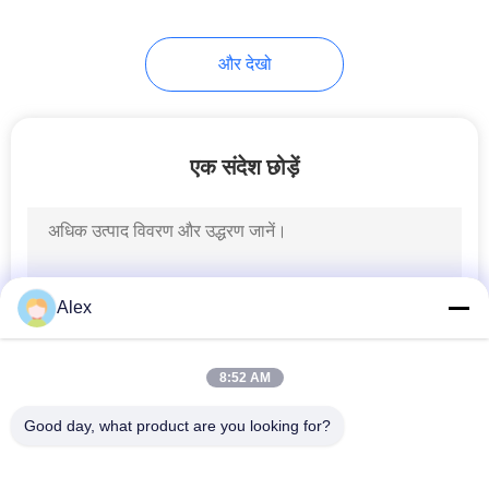
43
और देखो
गर्म गोंद
एक संदेश छोड़ें
18
पॉलीओलेफ़िन गर्म पिघल
Alex
चिपकने वाला
8:52 AM
Good day, what product are you looking for?
लोकप्रिय श्रेणियां
सभी