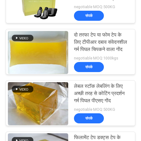
का
negotiable MOQ:500KG
अनुरोध
संपर्क
18
करें
गर्म पिघल गोंद चिपकने
दो तरफा टेप या फोम टेप के
लिए टीपीआर दबाव संवेदनशील
साइटमैप
वाला
गर्म पिघल चिपकने वाला गोंद
negotiable MOQ:1000kgs
गोपनीयता
संपर्क
नीति
लेबल स्टॉक लेबलिंग के लिए
35
अच्छी तरह से कोटिंग प्रदर्शन
गर्म पिघल पीएसए गोंद
गरम तरल गोंद
negotiable MOQ:500KG
संपर्क
फिलामेंट टेप डक्ट्स टेप के