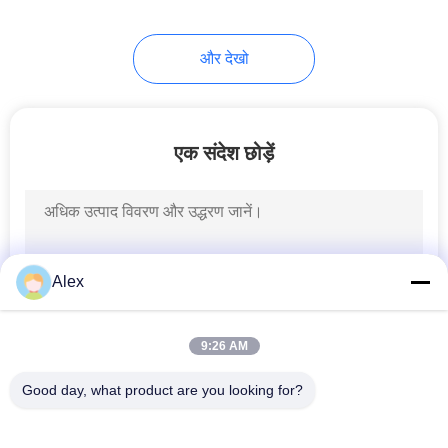
43
और देखो
गर्म गोंद
एक संदेश छोड़ें
18
पॉलीओलेफ़िन गर्म पिघल
Alex
चिपकने वाला
9:26 AM
Good day, what product are you looking for?
लोकप्रिय श्रेणियां
सभी