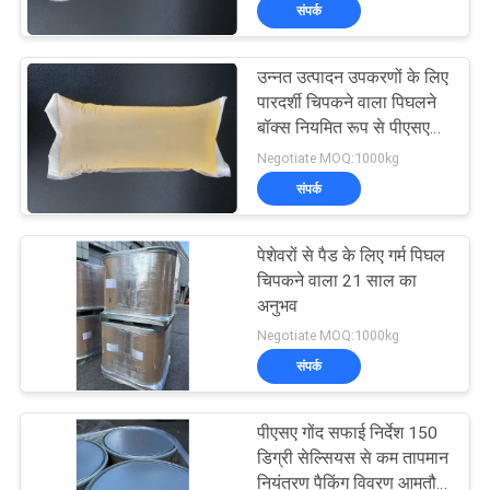
संपर्क
गुणवत्ता
नियंत्रण
उन्नत उत्पादन उपकरणों के लिए
26
पारदर्शी चिपकने वाला पिघलने
हमसे
बॉक्स नियमित रूप से पीएसए
पीएसए दबाव संवेदनशील
गोंद
Negotiate MOQ:1000kg
संपर्क
चिपकने वाला
संपर्क
करें
पेशेवरों से पैड के लिए गर्म पिघल
समाचार
चिपकने वाला 21 साल का
अनुभव
36
Negotiate MOQ:1000kg
मामले
संपर्क
पीएसए गोंद
एक
पीएसए गोंद सफाई निर्देश 150
उद्धरण
डिग्री सेल्सियस से कम तापमान
नियंत्रण पैकिंग विवरण आमतौर