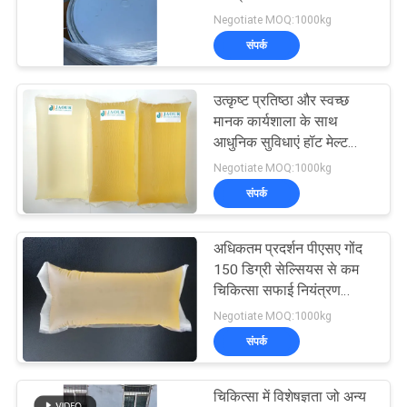
का
पर 6.25 किलोग्राम/ब्लॉक और
Negotiate MOQ:1000kg
अनुरोध
4 किलोग्राम/25 किलोग्राम/
संपर्क
कार्टन
18
करें
गर्म पिघल गोंद चिपकने
उत्कृष्ट प्रतिष्ठा और स्वच्छ
मानक कार्यशाला के साथ
साइटमैप
वाला
आधुनिक सुविधाएं हॉट मेल्ट
चिपकने वाला गोंद, 20 वर्षों के
Negotiate MOQ:1000kg
गोपनीयता
सफल व्यावसायिक अनुभव से
संपर्क
नीति
अधिकतम प्रदर्शन पीएसए गोंद
35
150 डिग्री सेल्सियस से कम
चिकित्सा सफाई नियंत्रण
गरम तरल गोंद
तापमान के लिए
Negotiate MOQ:1000kg
संपर्क
चिकित्सा में विशेषज्ञता जो अन्य