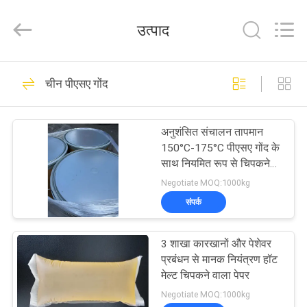
2026
Shanghai
Jaour
उत्पाद
Adhesive
Products
Co.,Ltd.
All
Rights
घर
105
Reserved.
चीन पीएसए गोंद
गर्म पिघल पीएसए चिपकने
उत्पादों
वाला
अनुशंसित संचालन तापमान
150°C-175°C पीएसए गोंद के
हमारे
साथ नियमित रूप से चिपकने
वाला पिघलने बॉक्स साफ करें
बारे
Negotiate MOQ:1000kg
संपर्क
में
78
गर्म पिघल दबाव
3 शाखा कारखानों और पेशेवर
कारखाना
प्रबंधन से मानक नियंत्रण हॉट
संवेदनशील चिपकने वाला
दौरा
मेल्ट चिपकने वाला पेपर
Negotiate MOQ:1000kg