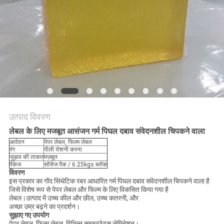
का
अनुरोध
करें
साइटमैप
गोपनीयता
उत्पाद विवरण
नीति
लेबल के लिए मजबूत आसंजन गर्म पिघल दबाव संवेदनशील चिपकने वाला
आवेदन
पेपर लेबल, फिल्म लेबल
रंग
पीली रोशनी करना
जुड़ाव की ताकत
मज़बूत
पैकेज
सॉसेज पैक / 6.25kgs ब्लॉक
विवरण
इस प्रकार का गोंद सिंथेटिक रबर आधारित गर्म पिघल दबाव संवेदनशील चिपकने वाला है
जिसे विशेष रूप से पेपर लेबल और फिल्म के लिए विकसित किया गया है
लेबल।उत्पाद में उच्च कील और छील, उच्च कतरनी, और
अच्छा उम्र बढ़ने का प्रदर्शन।
सुझाए गए उपयोग
पेपर लेबल, फिल्म लेबल, विभिन्न सबस्ट्रेट्स लेमिनेशन।