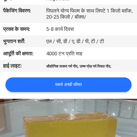
गुणवत्ता
पैकेजिंग विवरण:
पिघलने योग्य फिल्म के साथ लिपटे 1 किलो ब्लॉक,
नियंत्रण
20-25 किलो / बॉक्स/
प्रसव के समय:
5-8 कार्य दिवस
हमसे
भुगतान शर्तें:
एल / सी, डी / ए, डी / पी, टी / टी
संपर्क
आपूर्ति की क्षमता:
4000 टन प्रति माह
करें
हाई लाइट:
,
औद्योगिक ताकत गर्म गोंद
उच्च ग्रेड गर्म पिघल गोंद;
समाचार
सबसे अच्छी कीमत
मामले
एक
उद्धरण