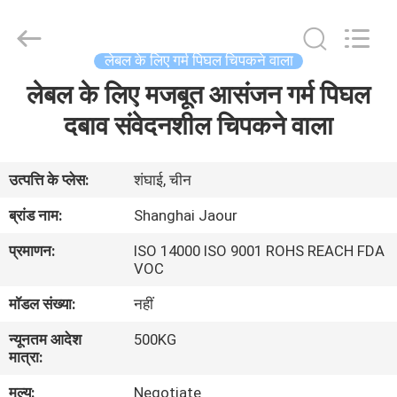
2026
Shanghai
Jaour
Adhesive
Products
लेबल के लिए गर्म पिघल चिपकने वाला
Co.,Ltd.
All
Rights
लेबल के लिए मजबूत आसंजन गर्म पिघल
घर
Reserved.
दबाव संवेदनशील चिपकने वाला
उत्पादों
उत्पत्ति के प्लेस:
शंघाई, चीन
हमारे
ब्रांड नाम:
Shanghai Jaour
बारे
प्रमाणन:
ISO 14000 ISO 9001 ROHS REACH FDA
में
VOC
मॉडल संख्या:
नहीं
कारखाना
न्यूनतम आदेश
500KG
दौरा
मात्रा:
मूल्य:
Negotiate