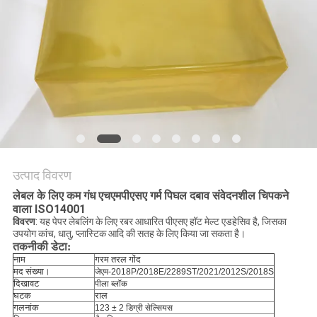
का
अनुरोध
करें
साइटमैप
गोपनीयता
नीति
उत्पाद विवरण
लेबल के लिए कम गंध एचएमपीएसए गर्म पिघल दबाव संवेदनशील चिपकने
वाला ISO14001
विवरण
: यह पेपर लेबलिंग के लिए रबर आधारित पीएसए हॉट मेल्ट एडहेसिव है, जिसका
उपयोग कांच, धातु, प्लास्टिक आदि की सतह के लिए किया जा सकता है।
तकनीकी डेटा:
नाम
गरम तरल गोंद
मद संख्या।
जेएम-2018P/2018E/2289ST/2021/2012S/2018S
दिखावट
पीला ब्लॉक
घटक
राल
गलनांक
123 ± 2 डिग्री सेल्सियस