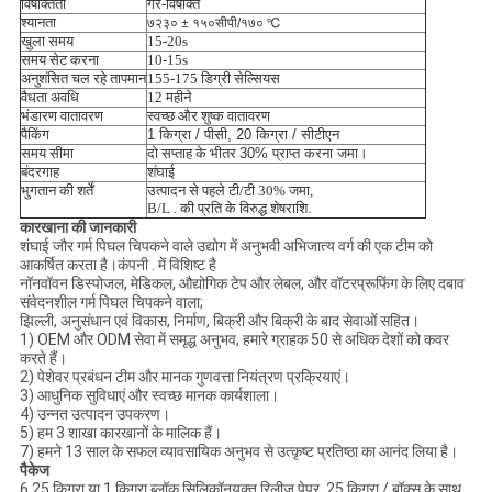
विषाक्तता
गैर-विषाक्त
श्यानता
७२३० ± १५०सीपी/१७० ℃
खुला समय
15-20s
समय सेट करना
10-15s
अनुशंसित चल रहे तापमान
155-175 डिग्री सेल्सियस
वैधता अवधि
12 महीने
भंडारण वातावरण
स्वच्छ और शुष्क वातावरण
पैकिंग
1 किग्रा / पीसी, 20 किग्रा / सीटीएन
समय सीमा
दो सप्ताह के भीतर
30% प्राप्त करना
जमा।
बंदरगाह
शंघाई
भुगतान की शर्तें
उत्पादन से पहले टी/टी 30% जमा,
B/L . की प्रति के विरुद्ध शेषराशि
.
कारखाना की जानकारी
शंघाई जौर गर्म पिघल चिपकने वाले उद्योग में अनुभवी अभिजात्य वर्ग की एक टीम को
आकर्षित करता है।कंपनी . में विशिष्ट है
नॉनवॉवन डिस्पोजल, मेडिकल, औद्योगिक टेप और लेबल, और वॉटरप्रूफिंग के लिए दबाव
संवेदनशील गर्म पिघल चिपकने वाला;
झिल्ली, अनुसंधान एवं विकास, निर्माण, बिक्री और बिक्री के बाद सेवाओं सहित।
1) OEM और ODM सेवा में समृद्ध अनुभव, हमारे ग्राहक 50 से अधिक देशों को कवर
करते हैं।
2) पेशेवर प्रबंधन टीम और मानक गुणवत्ता नियंत्रण प्रक्रियाएं।
3) आधुनिक सुविधाएं और स्वच्छ मानक कार्यशाला।
4) उन्नत उत्पादन उपकरण।
5) हम 3 शाखा कारखानों के मालिक हैं।
7) हमने 13 साल के सफल व्यावसायिक अनुभव से उत्कृष्ट प्रतिष्ठा का आनंद लिया है।
पैकेज
6.25 किग्रा या 1 किग्रा ब्लॉक सिलिकॉनयुक्त रिलीज पेपर, 25 किग्रा / बॉक्स के साथ