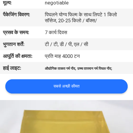
मूल्य:
negotiable
गुणवत्ता
पैकेजिंग विवरण:
पिघलने योग्य फिल्म के साथ लिपटे 1 किलो
नियंत्रण
सॉसेज, 20-25 किलो / बॉक्स/
प्रसव के समय:
7 कार्य दिवस
हमसे
भुगतान शर्तें:
टी / टी, डी / पी, एल / सी
संपर्क
करें
आपूर्ति की क्षमता:
प्रति माह 4000 टन
हाई लाइट:
,
औद्योगिक ताकत गर्म गोंद
उच्च तापमान गर्म पिघल गोंद;
समाचार
सबसे अच्छी कीमत
मामले
एक
उद्धरण