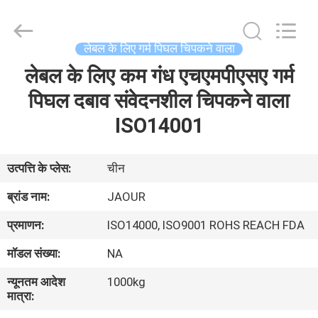
2026
Shanghai
Jaour
Adhesive
Products
लेबल के लिए गर्म पिघल चिपकने वाला
Co.,Ltd.
All
Rights
लेबल के लिए कम गंध एचएमपीएसए गर्म
घर
Reserved.
पिघल दबाव संवेदनशील चिपकने वाला
उत्पादों
ISO14001
हमारे
उत्पत्ति के प्लेस:
चीन
बारे
ब्रांड नाम:
JAOUR
में
प्रमाणन:
ISO14000, ISO9001 ROHS REACH FDA
मॉडल संख्या:
NA
कारखाना
न्यूनतम आदेश
1000kg
दौरा
मात्रा: