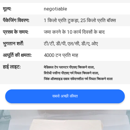
गुणवत्ता
मूल्य:
negotiable
नियंत्रण
पैकेजिंग विवरण:
1 किलो प्रति टुकड़ा, 25 किलो प्रति बॉक्स
प्रसव के समय:
जमा करने के 10 कार्य दिवसों के बाद
हमसे
भुगतान शर्तें:
टी/टी, डी/पी, एल/सी, डी/ए, ओए
संपर्क
करें
आपूर्ति की क्षमता:
4000 टन प्रति माह
हाई लाइट:
,
मेडिकल टेप प्लास्टर पीएसए चिपकने वाला
,
समाचार
विरोधी पसीना पीएसए गर्म पिघल चिपकने वाला
जिंक ऑक्साइड दबाव संवेदनशील गर्म पिघल चिपकने वाला
मामले
सबसे अच्छी कीमत
एक
उद्धरण