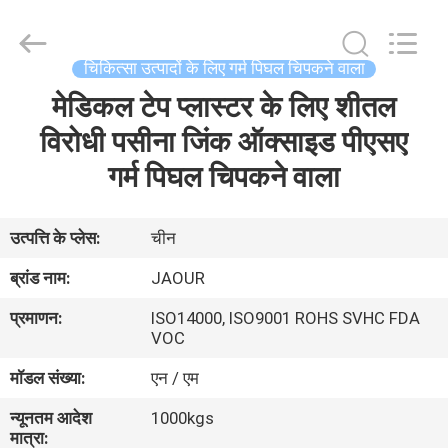
2026
Shanghai
Jaour
Adhesive
Products
चिकित्सा उत्पादों के लिए गर्म पिघल चिपकने वाला
Co.,Ltd.
All
Rights
मेडिकल टेप प्लास्टर के लिए शीतल
घर
Reserved.
विरोधी पसीना जिंक ऑक्साइड पीएसए
उत्पादों
गर्म पिघल चिपकने वाला
हमारे
उत्पत्ति के प्लेस:
चीन
बारे
ब्रांड नाम:
JAOUR
में
प्रमाणन:
ISO14000, ISO9001 ROHS SVHC FDA
VOC
कारखाना
मॉडल संख्या:
एन / एम
दौरा
न्यूनतम आदेश
1000kgs
मात्रा: