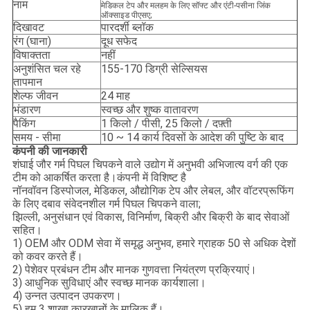
नाम
मेडिकल टेप और मलहम के लिए सॉफ्ट और एंटी-पसीना जिंक
ऑक्साइड पीएसए;
दिखावट
पारदर्शी ब्लॉक
रंग (घाना)
दूध सफेद
विषाक्तता
नहीं
अनुशंसित चल रहे
155-170 डिग्री सेल्सियस
तापमान
शेल्फ जीवन
24 माह
भंडारण
स्वच्छ और शुष्क वातावरण
पैकिंग
1 किलो / पीसी, 25 किलो / दफ़्ती
समय - सीमा
10 ~ 14 कार्य दिवसों के आदेश की पुष्टि के बाद
कंपनी की जानकारी
शंघाई जौर गर्म पिघल चिपकने वाले उद्योग में अनुभवी अभिजात्य वर्ग की एक
टीम को आकर्षित करता है।कंपनी में विशिष्ट है
नॉनवॉवन डिस्पोजल, मेडिकल, औद्योगिक टेप और लेबल, और वॉटरप्रूफिंग
के लिए दबाव संवेदनशील गर्म पिघल चिपकने वाला;
झिल्ली, अनुसंधान एवं विकास, विनिर्माण, बिक्री और बिक्री के बाद सेवाओं
सहित।
1) OEM और ODM सेवा में समृद्ध अनुभव, हमारे ग्राहक 50 से अधिक देशों
को कवर करते हैं।
2) पेशेवर प्रबंधन टीम और मानक गुणवत्ता नियंत्रण प्रक्रियाएं।
3) आधुनिक सुविधाएं और स्वच्छ मानक कार्यशाला।
4) उन्नत उत्पादन उपकरण।
5) हम 3 शाखा कारखानों के मालिक हैं।