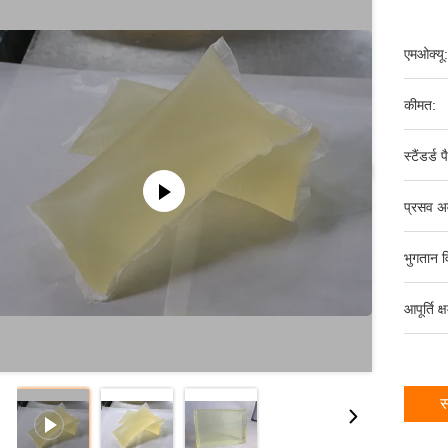
एमओक्यू:
कीमत:
स्टैंडर्ड 
प्रसव अ
भुगतान व
आपूर्ति क्
स