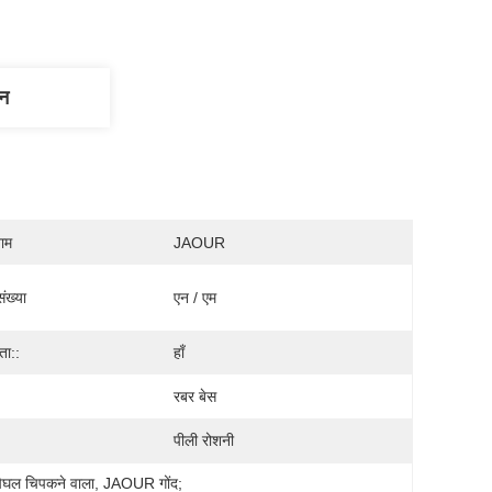
णन
नाम
JAOUR
ंख्या
एन / एम
ता::
हाँ
रबर बेस
पीली रोशनी
 पिघल चिपकने वाला
, 
JAOUR गोंद;