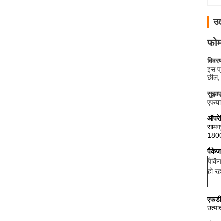
उत
फोम
विवर
इस प्
छील, 
सुझा
एफ
या
ऑपरे
सामग्
1800
पैकेज
पैकि
हो रह
एफडी
उत्पा