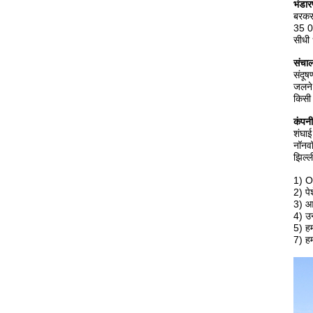
भंडा
बरकरा
35 0 
सीधी
संचाल
संदूष
जलने 
किसी 
कंपन
शंघाई
नॉनवॉ
झिल्ल
1) OE
2) पे
3) आध
4) उ
5) हम
7) हम