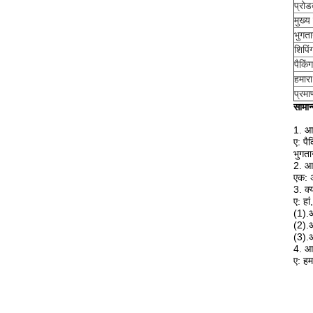
प्रोड
मुख्य
भुगत
शिपिं
पैकिंग
हमारा
प्रमा
सामान्
1. आ
ए: पै
भुगत
2. आप
एक: 
3. क्
ए: हा
(1).आ
(2).आ
(3).आ
4. आप
ए: हम