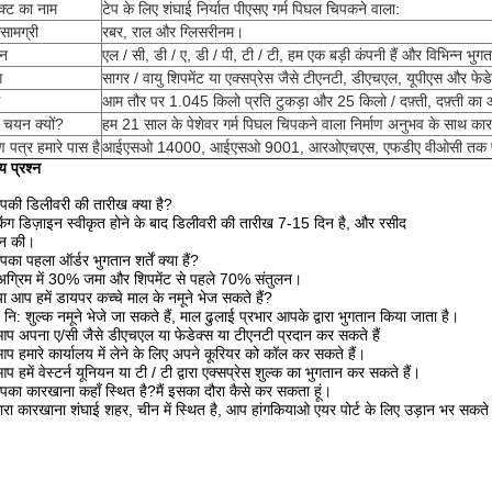
क्ट का नाम
टेप के लिए शंघाई निर्यात पीएसए गर्म पिघल चिपकने वाला:
 सामग्री
रबर, राल और ग्लिसरीनम।
ान
एल / सी, डी / ए, डी / पी, टी / टी, हम एक बड़ी कंपनी हैं और विभिन्न भुगत
ग
सागर / वायु शिपमेंट या एक्सप्रेस जैसे टीएनटी, डीएचएल, यूपीएस और फेड
आम तौर पर 1.045 किलो प्रति टुकड़ा और 25 किलो / दफ़्ती, दफ़्ती 
 चयन क्यों?
हम 21 साल के पेशेवर गर्म पिघल चिपकने वाला निर्माण अनुभव के साथ कारख
ण पत्र हमारे पास है
आईएसओ 14000, आईएसओ 9001, आरओएचएस, एफडीए वीओसी तक पहु
य प्रश्न
पकी डिलीवरी की तारीख क्या है?
किंग डिज़ाइन स्वीकृत होने के बाद डिलीवरी की तारीख 7-15 दिन है, और रसीद
ान की।
का पहला ऑर्डर भुगतान शर्तें क्या हैं?
अग्रिम में 30% जमा और शिपमेंट से पहले 70% संतुलन।
या आप हमें डायपर कच्चे माल के नमूने भेज सकते हैं?
ं, नि: शुल्क नमूने भेजे जा सकते हैं, माल ढुलाई प्रभार आपके द्वारा भुगतान किया जाता है।
प अपना ए/सी जैसे डीएचएल या फेडेक्स या टीएनटी प्रदान कर सकते हैं
प हमारे कार्यालय में लेने के लिए अपने कूरियर को कॉल कर सकते हैं।
प हमें वेस्टर्न यूनियन या टी / टी द्वारा एक्सप्रेस शुल्क का भुगतान कर सकते हैं।
का कारखाना कहाँ स्थित है?मैं इसका दौरा कैसे कर सकता हूं।
ारा कारखाना शंघाई शहर, चीन में स्थित है, आप हांगकियाओ एयर पोर्ट के लिए उड़ान भर सकते 