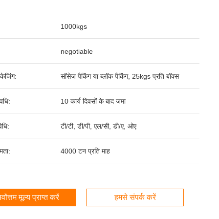
1000kgs
negotiable
पैकेजिंग:
सॉसेज पैकिंग या ब्लॉक पैकिंग, 25kgs प्रति बॉक्स
वधि:
10 कार्य दिवसों के बाद जमा
िधि:
टी/टी, डी/पी, एल/सी, डी/ए, ओए
षमता:
4000 टन प्रति माह
र्वोत्तम मूल्य प्राप्त करें
हमसे संपर्क करें