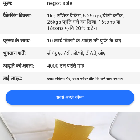
मूल्य:
negotiable
गुणवत्ता
पैकेजिंग विवरण:
1kg सॉसेज पैकिंग, 6.25kgs/पीसी ब्लॉक,
नियंत्रण
25kgs प्रति गत्ते का डिब्बा, 16tons या
18tons प्रति 20ft कंटेन
हमसे
प्रसव के समय:
10 कार्य दिवसों के आदेश की पुष्टि के बाद
संपर्क
भुगतान शर्तें:
डी/ए, एल/सी, डी/पी, टी/टी, ओए
करें
आपूर्ति की क्षमता:
4000 टन प्रति माह
हाई लाइट:
,
समाचार
दबाव सक्रिय गोंद
दबाव संवेदनशील चिपकने वाला रसायन
सबसे अच्छी कीमत
मामले
एक
उद्धरण