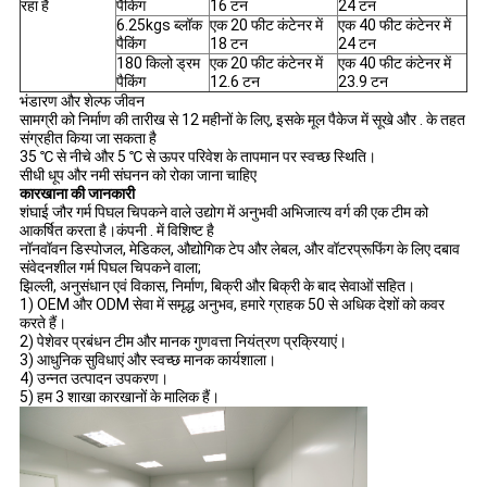
रहा है
पैकिंग
16 टन
24 टन
6.25kgs ब्लॉक
एक 20 फीट कंटेनर में
एक 40 फीट कंटेनर में
पैकिंग
18 टन
24 टन
180 किलो ड्रम
एक 20 फीट कंटेनर में
एक 40 फीट कंटेनर में
पैकिंग
12.6 टन
23.9 टन
भंडारण और शेल्फ जीवन
सामग्री को निर्माण की तारीख से 12 महीनों के लिए, इसके मूल पैकेज में सूखे और . के तहत
संग्रहीत किया जा सकता है
35 ℃ से नीचे और 5 ℃ से ऊपर परिवेश के तापमान पर स्वच्छ स्थिति।
सीधी धूप और नमी संघनन को रोका जाना चाहिए
कारखाना की जानकारी
शंघाई जौर गर्म पिघल चिपकने वाले उद्योग में अनुभवी अभिजात्य वर्ग की एक टीम को
आकर्षित करता है।कंपनी . में विशिष्ट है
नॉनवॉवन डिस्पोजल, मेडिकल, औद्योगिक टेप और लेबल, और वॉटरप्रूफिंग के लिए दबाव
संवेदनशील गर्म पिघल चिपकने वाला;
झिल्ली, अनुसंधान एवं विकास, निर्माण, बिक्री और बिक्री के बाद सेवाओं सहित।
1) OEM और ODM सेवा में समृद्ध अनुभव, हमारे ग्राहक 50 से अधिक देशों को कवर
करते हैं।
2) पेशेवर प्रबंधन टीम और मानक गुणवत्ता नियंत्रण प्रक्रियाएं।
3) आधुनिक सुविधाएं और स्वच्छ मानक कार्यशाला।
4) उन्नत उत्पादन उपकरण।
5) हम 3 शाखा कारखानों के मालिक हैं।