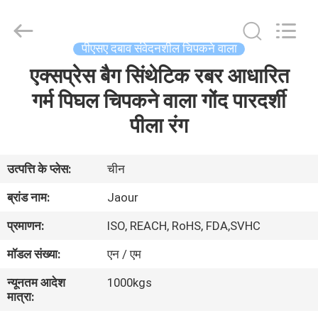
2026
Shanghai
Jaour
Adhesive
Products
पीएसए दबाव संवेदनशील चिपकने वाला
Co.,Ltd.
All
Rights
एक्सप्रेस बैग सिंथेटिक रबर आधारित
घर
Reserved.
गर्म पिघल चिपकने वाला गोंद पारदर्शी
उत्पादों
पीला रंग
हमारे
उत्पत्ति के प्लेस:
चीन
बारे
ब्रांड नाम:
Jaour
में
प्रमाणन:
ISO, REACH, RoHS, FDA,SVHC
मॉडल संख्या:
एन / एम
कारखाना
न्यूनतम आदेश
1000kgs
दौरा
मात्रा: