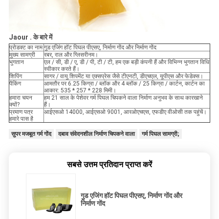
Jaour . के बारे में
प्रोडक्ट का नाम
गुड एजिंग हॉट पिघल पीएसए, निर्माण गोंद और निर्माण गोंद
मुख्य सामग्री
रबर, राल और ग्लिसरीनम।
भुगतान
एल / सी, डी / ए, डी / पी, टी / टी, हम एक बड़ी कंपनी हैं और विभिन्न भुगतान विधि
स्वीकार करते हैं।
शिपिंग
सागर / वायु शिपमेंट या एक्सप्रेस जैसे टीएनटी, डीएचएल, यूपीएस और फेडेक्स।
पैकिंग
आमतौर पर 6.25 किग्रा / ब्लॉक और 4 ब्लॉक / 25 किग्रा / कार्टन, कार्टन का
आकार: 535 * 257 * 228 मिमी।
हमारा चयन
हम 21 साल के पेशेवर गर्म पिघल चिपकने वाला निर्माण अनुभव के साथ कारखाने
क्यों?
हैं।
प्रमाण पत्र
आईएसओ 14000, आईएसओ 9001, आरओएचएस, एफडीए वीओसी तक पहुंचें।
हमारे पास है
सुपर मजबूत गर्म गोंद
दबाव संवेदनशील निर्माण चिपकने वाला
गर्म पिघल सामग्री;
सबसे उत्तम प्रतिदान प्राप्त करें
गुड एजिंग हॉट पिघल पीएसए, निर्माण गोंद और
निर्माण गोंद