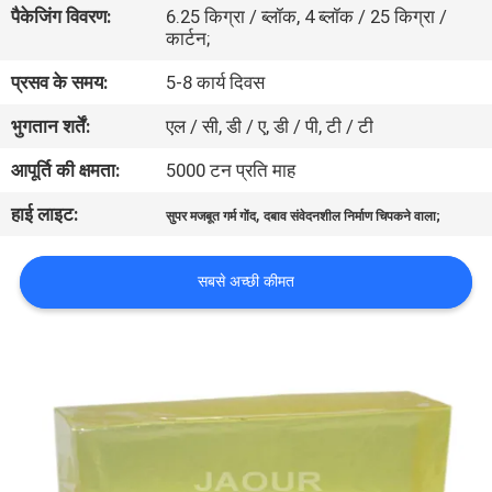
पैकेजिंग विवरण:
6.25 किग्रा / ब्लॉक, 4 ब्लॉक / 25 किग्रा /
गुणवत्ता
कार्टन;
नियंत्रण
प्रसव के समय:
5-8 कार्य दिवस
भुगतान शर्तें:
एल / सी, डी / ए, डी / पी, टी / टी
हमसे
संपर्क
आपूर्ति की क्षमता:
5000 टन प्रति माह
करें
हाई लाइट:
,
सुपर मजबूत गर्म गोंद
दबाव संवेदनशील निर्माण चिपकने वाला;
समाचार
सबसे अच्छी कीमत
मामले
एक
उद्धरण