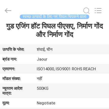
2026
Shanghai
Jaour
Adhesive
Products
स्वच्छ उत्पादों के लिए गर्म पिघल चिपकने वाला
Co.,Ltd.
All
Rights
गुड एजिंग हॉट पिघल पीएसए, निर्माण गोंद
घर
Reserved.
और निर्माण गोंद
उत्पादों
उत्पत्ति के प्लेस:
शंघाई, चीन
हमारे
ब्रांड नाम:
Jaour
बारे
प्रमाणन:
ISO14000, ISO9001 ROHS REACH
में
मॉडल संख्या:
नहीं
न्यूनतम आदेश
500KG
कारखाना
मात्रा:
दौरा
मूल्य:
Negotiate