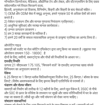
नॉनवॉवन डिस्पोजल, मेडिकल, औद्योगिक टेप और लेबल, और वॉटरप्रूफिंग के लिए दबाव
संवेदनशील गर्म पिघल चिपकने वाला;
झिल्ली, अनुसंधान एवं विकास, विनिर्माण, बिक्री और बिक्री के बाद सेवाओं सहित।
1) OEM और ODM सेवा में समृद्ध अनुभव, हमारे ग्राहक 50 से अधिक देशों को कवर
करते हैं।
2) पेशेवर प्रबंधन टीम और मानक गुणवत्ता नियंत्रण प्रक्रियाएं।
3) आधुनिक सुविधाएं और स्वच्छ मानक कार्यशाला।
4) उन्नत उत्पादन उपकरण।
5) हम 3 शाखा कारखानों के मालिक हैं।
7) हमने 20 वर्षों के सफल व्यावसायिक अनुभव से उत्कृष्ट प्रतिष्ठा का आनंद लिया है।
ऑपरेटिंग गाइड
सामग्री को स्लॉट या रोल कोटिंग एप्लिकेटर द्वारा लागू किया जा सकता है।सुझाया गया
ऑपरेशन तापमान 150 - 1800C . है
दोनों के लिए, मशीनों, सबस्ट्रेट्स और पौधों की स्थितियों के आधार पर।
एफडीए स्थिति
उत्पाद 21 सीएफआर 175.105, "चिपकने वाले" के एफडीए अप्रत्यक्ष खाद्य संपर्क
विनियमन का अनुपालन करता है।
पैकेज
6.25 किग्रा या 1 किग्रा ब्लॉक सिलिकॉनयुक्त रिलीज पेपर, 25 किग्रा / बॉक्स के साथ
लिपटे।विशेष आवश्यकताओं के लिए कृपया बिक्री प्रतिनिधि से परामर्श लें।
भंडारण और शेल्फ जीवन
सामग्री को निर्माण की तारीख से 12 महीनों के लिए, अपने मूल पैकेज में, 350C से नीचे
और 50C से ऊपर के परिवेश के तापमान पर सूखी और साफ परिस्थितियों में घर के अंदर
रखा जा सकता है।सीधी धूप और नमी संघनन को रोका जाना चाहिए।
संचालन सावधानियां
संदूषण को रोकने के लिए अन्य चिपकने वाले के साथ मिश्रण न करें।सामग्री को गर्म