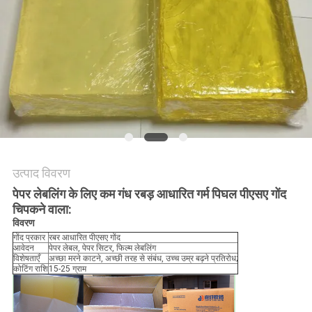
का
अनुरोध
करें
साइटमैप
गोपनीयता
नीति
उत्पाद विवरण
पेपर लेबलिंग के लिए कम गंध रबड़ आधारित गर्म पिघल पीएसए गोंद
चिपकने वाला:
विवरण
गोंद प्रकार
रबर आधारित पीएसए गोंद
आवेदन
पेपर लेबल, पेपर सिटर, फिल्म लेबलिंग
विशेषताएँ
अच्छा मरने काटने, अच्छी तरह से संबंध, उच्च उम्र बढ़ने प्रतिरोध;
कोटिंग राशि
15-25 ग्राम