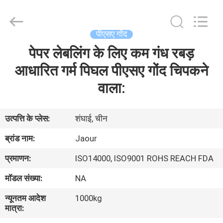
2026
Shanghai
Jaour
Adhesive
Products
पीएसए गोंद
Co.,Ltd.
All
Rights
पेपर लेबलिंग के लिए कम गंध रबड़
घर
Reserved.
आधारित गर्म पिघल पीएसए गोंद चिपकने
उत्पादों
वाला:
हमारे
उत्पत्ति के प्लेस:
शंघाई, चीन
बारे
ब्रांड नाम:
Jaour
में
प्रमाणन:
ISO14000, ISO9001 ROHS REACH FDA
मॉडल संख्या:
NA
कारखाना
न्यूनतम आदेश
1000kg
दौरा
मात्रा: