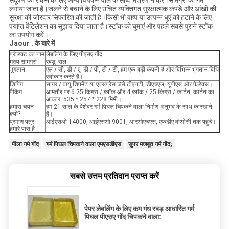
लगाया जाता है।जलने से बचाने के लिए उचित व्यक्तिगत सुरक्षात्मक कपड़े और आंखों की
सुरक्षा की जोरदार सिफारिश की जाती है।किसी भी वाष्प या उत्पन्न धुएं को हटाने के लिए
पर्याप्त वेंटिलेशन का सुझाव दिया जाता है।स्टॉक को घुमाएं और पहले सबसे पुराने स्टॉक
का उपयोग करें।
Jaour . के बारे में
प्रोडक्ट का नाम
लेबलिंग के लिए पीएसए गोंद
मुख्य सामग्री
रबड़, राल
भुगतान
एल / सी, डी / ए, डी / पी, टी / टी, हम एक बड़ी कंपनी हैं और विभिन्न भुगतान विधि
स्वीकार करते हैं।
शिपिंग
सागर / वायु शिपमेंट या एक्सप्रेस जैसे टीएनटी, डीएचएल, यूपीएस और फेडेक्स।
पैकिंग
आमतौर पर 6.25 किग्रा / ब्लॉक और 4 ब्लॉक / 25 किग्रा / कार्टन, कार्टन का
आकार: 535 * 257 * 228 मिमी।
हमारा चयन
हम 21 साल के पेशेवर गर्म पिघल चिपकने वाला निर्माण अनुभव के साथ कारखाने
क्यों?
हैं।
प्रमाण पत्र
आईएसओ 14000, आईएसओ 9001, आरओएचएस, एफडीए वीओसी तक पहुंचें।
हमारे पास है
पीला गर्म गोंद
गर्म पिघल चिपकने वाला एमएसडीएस
सुपर मजबूत गर्म गोंद;
सबसे उत्तम प्रतिदान प्राप्त करें
पेपर लेबलिंग के लिए कम गंध रबड़ आधारित गर्म
पिघल पीएसए गोंद चिपकने वाला: