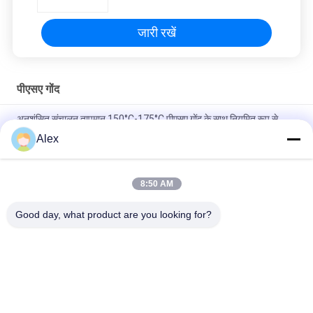
जारी रखें
पीएसए गोंद
अनुशंसित संचालन तापमान 150°C-175°C पीएसए गोंद के साथ नियमित रूप से
चिपकने वाला पिघलने बॉक्स साफ करें
Alex
3 शाखा कारखानों और पेशेवर प्रबंधन से मानक नियंत्रण हॉट मेल्ट चिपकने वाला पेपर
8:50 AM
उन्नत उत्पादन उपकरणों के लिए पारदर्शी चिपकने वाला पिघलने बॉक्स नियमित रूप से
पीएसए गोंद
Good day, what product are you looking for?
लोकप्रिय श्रेणियां
सभी
गर्म पिघल पीएसए चिपकने 
गर्म पिघल दबाव 
वाला
संवेदनशील चिपकने वाला