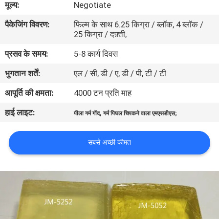
मूल्य:
Negotiate
गुणवत्ता
पैकेजिंग विवरण:
फिल्म के साथ 6.25 किग्रा / ब्लॉक, 4 ब्लॉक /
नियंत्रण
25 किग्रा / दफ़्ती;
प्रसव के समय:
5-8 कार्य दिवस
हमसे
भुगतान शर्तें:
एल / सी, डी / ए, डी / पी, टी / टी
संपर्क
करें
आपूर्ति की क्षमता:
4000 टन प्रति माह
हाई लाइट:
,
पीला गर्म गोंद
गर्म पिघल चिपकने वाला एमएसडीएस;
समाचार
सबसे अच्छी कीमत
मामले
एक
उद्धरण