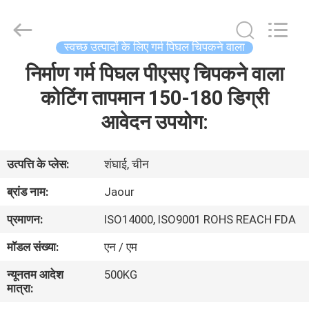
2026
Shanghai
Jaour
Adhesive
Products
स्वच्छ उत्पादों के लिए गर्म पिघल चिपकने वाला
Co.,Ltd.
All
Rights
निर्माण गर्म पिघल पीएसए चिपकने वाला
घर
Reserved.
कोटिंग तापमान 150-180 डिग्री
उत्पादों
आवेदन उपयोग:
हमारे
उत्पत्ति के प्लेस:
शंघाई, चीन
बारे
ब्रांड नाम:
Jaour
में
प्रमाणन:
ISO14000, ISO9001 ROHS REACH FDA
मॉडल संख्या:
एन / एम
कारखाना
न्यूनतम आदेश
500KG
दौरा
मात्रा: