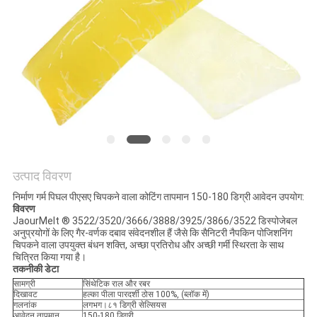
का
अनुरोध
करें
साइटमैप
गोपनीयता
नीति
उत्पाद विवरण
निर्माण गर्म पिघल पीएसए चिपकने वाला कोटिंग तापमान 150-180 डिग्री आवेदन उपयोग:
विवरण
JaourMelt ® 3522/3520/3666/3888/3925/3866/3522 डिस्पोजेबल
अनुप्रयोगों के लिए गैर-वर्णक दबाव संवेदनशील हैं जैसे कि सैनिटरी नैपकिन पोजिशनिंग
चिपकने वाला उपयुक्त बंधन शक्ति, अच्छा प्रतिरोध और अच्छी गर्मी स्थिरता के साथ
चित्रित किया गया है।
तकनीकी डेटा
सामग्री
सिंथेटिक राल और रबर
दिखावट
हल्का पीला पारदर्शी ठोस 100%, (ब्लॉक में)
गलनांक
लगभग।८१ डिग्री सेल्सियस
आवेदन तापमान
150-180 डिग्री