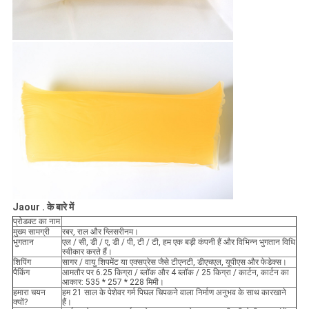
Jaour . के बारे में
प्रोडक्ट का नाम
मुख्य सामग्री
रबर, राल और ग्लिसरीनम।
भुगतान
एल / सी, डी / ए, डी / पी, टी / टी, हम एक बड़ी कंपनी हैं और विभिन्न भुगतान विधि
स्वीकार करते हैं।
शिपिंग
सागर / वायु शिपमेंट या एक्सप्रेस जैसे टीएनटी, डीएचएल, यूपीएस और फेडेक्स।
पैकिंग
आमतौर पर 6.25 किग्रा / ब्लॉक और 4 ब्लॉक / 25 किग्रा / कार्टन, कार्टन का
आकार: 535 * 257 * 228 मिमी।
हमारा चयन
हम 21 साल के पेशेवर गर्म पिघल चिपकने वाला निर्माण अनुभव के साथ कारखाने
क्यों?
हैं।