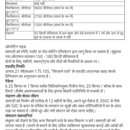
विषाक्तता
कोई नहीं
चिपचिपापन, सीपीएस:
9800 सीपीएस (संदर्भ के रूप में)
@125°C
चिपचिपापन, सीपीएस:
2700 सीपीएस (संदर्भ के रूप में)
@150°C
चिपचिपापन, सीपीएस:
1500 सीपीएस (संदर्भ के रूप में)
@175°C
भंडारण
35 डिग्री सेल्सियस से कम शुष्क और ठंडे वातावरण में 1 वर्ष और आग से दूर,
सूर्य के प्रकाश के संपर्क में नहीं
ऑपरेटिंग गाइड
सामग्री को स्पैरी, स्लॉट या रोल कोटिंग एप्लिकेटर द्वारा लागू किया जा सकता है।सुझाया
गया ऑपरेशन तापमान 150 - 180 डिग्री सेल्सियस है
दोनों के लिए, मशीनों, सबस्ट्रेट्स और पौधों की स्थितियों के आधार पर।
एफडीए स्थिति
उत्पाद 21 सीएफआर 175.105, "चिपकने वाले" के एफडीए अप्रत्यक्ष खाद्य संपर्क
विनियमन का अनुपालन करता है।
पैकेज
6.25 किग्रा या 1 किग्रा ब्लॉक सिलिकॉनयुक्त रिलीज पेपर, 25 किग्रा / बॉक्स के साथ
लिपटे।विशेष आवश्यकताओं के लिए कृपया बिक्री प्रतिनिधि से परामर्श लें।
भंडारण और शेल्फ जीवन
सामग्री को निर्माण की तारीख से 12 महीनों के लिए, अपने मूल पैकेज में, 350C से नीचे
और 50C से ऊपर के परिवेश के तापमान पर सूखी और साफ परिस्थितियों में घर के अंदर
रखा जा सकता है।सीधी धूप और नमी संघनन को रोका जाना चाहिए।
संचालन सावधानियां
संदूषण को रोकने के लिए अन्य चिपकने वाले के साथ मिश्रण न करें।सामग्री को गर्म
लगाया जाता है।जलने से बचाने के लिए उचित व्यक्तिगत सुरक्षात्मक कपड़े और आंखों की