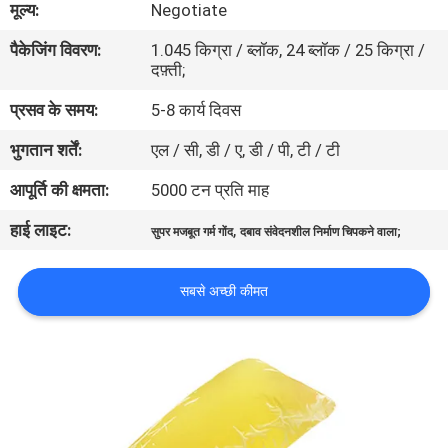
मूल्य:
Negotiate
गुणवत्ता
पैकेजिंग विवरण:
1.045 किग्रा / ब्लॉक, 24 ब्लॉक / 25 किग्रा /
नियंत्रण
दफ़्ती;
प्रसव के समय:
5-8 कार्य दिवस
हमसे
भुगतान शर्तें:
एल / सी, डी / ए, डी / पी, टी / टी
संपर्क
करें
आपूर्ति की क्षमता:
5000 टन प्रति माह
हाई लाइट:
,
सुपर मजबूत गर्म गोंद
दबाव संवेदनशील निर्माण चिपकने वाला;
समाचार
सबसे अच्छी कीमत
मामले
एक
उद्धरण