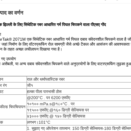
्पाद का वर्णन
 झिल्ली के लिए सिंथेटिक रबर आधारित गर्म पिघल चिपकने वाला पीएसए गोंद
ण
Tak® 2071M एक सिंथेटिक रबर आधारित गर्म पिघल दबाव संवेदनशील चिपकने वाला है जो विशे
ै जहां निर्माण के लिए वॉटरप्रूफिंग रोल सामग्री जैसे अच्छे टैकल और आसंजन की आवश्यकत
ान के तहत अच्छा लचीलापन दिखाया गया है।
ए गए उपयोग
ाण असेंबली, या अन्य दबाव संवेदनशील चिपकने वाले अनुप्रयोगों के लिए वाटरप्रूफिंग लुढ़
जन
राल और थर्माप्लास्टिक रबर
नर रंग
जी१
वट
हल्का पीला पारभासी ठोस
@200°C . पर 6200 एमपीए
१०१०० mPa.s@१८०°C . पर
कफील्ड चिपचिपापन
१९५०० एमपीए.@१६० डिग्री सेल्सियस पर
४३००० एमपीए @ १४० डिग्री सेल्सियस
ंक
लगभग।101°C
1. सुझाए गए ऑपरेशन तापमान: 150 डिग्री सेल्सियस-180 डिग्री सेल्स