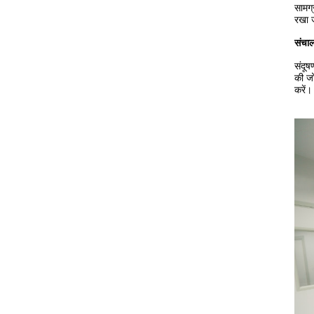
सामग्
रखा 
संचाल
संदूष
की जो
करें।