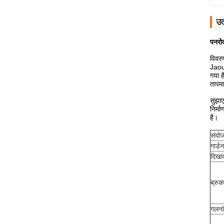
उत
पनरोक
विवर
Jaour
गया ह
तापम
सुझा
निर्म
है।
संयो
गार्ड
दिखा
ब्रु
गलना