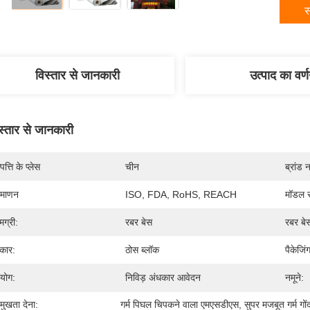
स
विस्तार से जानकारी
उत्पाद का वर्
स्तार से जानकारी
पत्ति के प्लेस
चीन
ब्रांड 
रमाणन
ISO, FDA, RoHS, REACH
मॉडल स
मग्री:
रबर बेस
रबर बे
कार:
ठोस ब्लॉक
पैकेजिं
रयोग:
निविड़ अंधकार आवेदन
नमूने:
रमुखता देना:
गर्म पिघल चिपकने वाला एमएसडीएस
, 
सुपर मजबूत गर्म गों