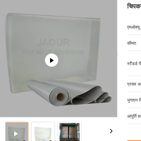
चिपकन
एमओक्यू:
कीमत:
स्टैंडर्ड 
प्रसव अ
भुगतान व
आपूर्ति क्