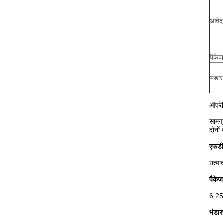
आवेदन
पैकेज
भंडा
ऑपरे
सामग्
दोनों
एफडी
उत्पा
पैकेज
6.25 
भंडा