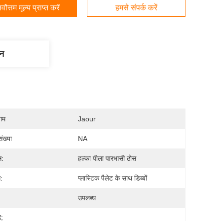
र्वोत्तम मूल्य प्राप्त करें
हमसे संपर्क करें
णन
नाम
Jaour
ंख्या
NA
स:
हल्का पीला पारभासी ठोस
ग:
प्लास्टिक पैलेट के साथ डिब्बों
उपलब्ध
द;